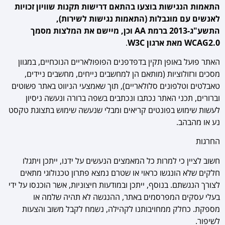
התאמות הנגישות בוצעו בהתאם דרישות תקנות שוויון זכויות
לאנשים עם מוגבלות (התאמות נגישות לשירות),
התשע"ג-2013 ברמת
AA
וכן, מיישם את המלצות מסמך
WCAG2.0
מאת ארגון
W3C
.
האתר פועל באופן תקין בדפדפנים הפופולאריים הנוכחיים, במגוון
מסכים ורזולוציות (מותאם הן למחשבים נייחים, מחשבים ניידים,
טאבלטים וטלפונים סלולאריים), תוך שאמצעי הניווט באתר פשוטים
וברורים, תכני האתר נכתבו ונכתבים בשפה ברורה ונעשה ניסיון
לעשות שימוש בפונטים קריאים ומבלי שנעשה שימוש בתצוגת טקסט
נע או מהבהב.
החרגות
חשוב לציין כי למרות כל המאמצים הנעשים על ידנו, ייתכן ויתגלו
חלקים שלא הונגשו כראוי או שטרם נמצא פתרון טכנולוגי מתאים
לצורך הנגשתם. בנוסף, ייתכן ובמודעות חיצוניות, אשר הוכנסו על ידי
בעלי עסקים המפרסמים באתר, ההנגשה לא תהיה שלמה או
מספקת. כחלק ממחויבותנו לקהילה, נשמח לקבל משוב והצעות
לשיפור.