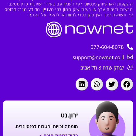
השקעות ו/או שיווק פנסיוני לפי העניין עם בעלי רישיונות כדין מטעם
הרשות לנירות ערך או רשות שוק ההון לפי העניין. המידע הנ"ל מבוסס
על תשואות עבר ואין בהן בכדי לחזות או להעיד על העתיד.
077-604-8078
support@nownet.co.il
יצחק שדה 8 תל אביב
ירון.נט
מומחה זכויות והטבות לפנסיונרים.
בדוק זכאות חינם >